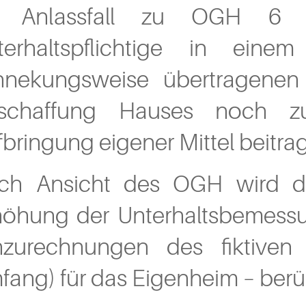
 Anlassfall zu OGH 6 
terhaltspflichtige in ei
hnekungsweise übertragenen
schaffung Hauses noch z
bringung eigener Mittel beitra
ch Ansicht des OGH wird die
höhung der Unterhaltsbemessu
nzurechnungen des fiktiven
ang) für das Eigenheim – berüc