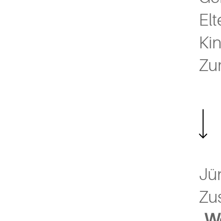
El
Kin
Zu
Jü
Zu
„
Wo