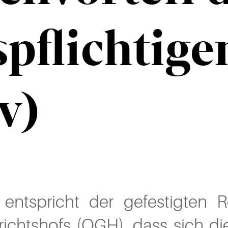
spflichtig
v)
 entspricht der gefestigten
ichtshofs (OGH), dass sich die