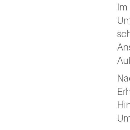
Im
Un
sc
An
Auf
Na
Er
Hi
Umf