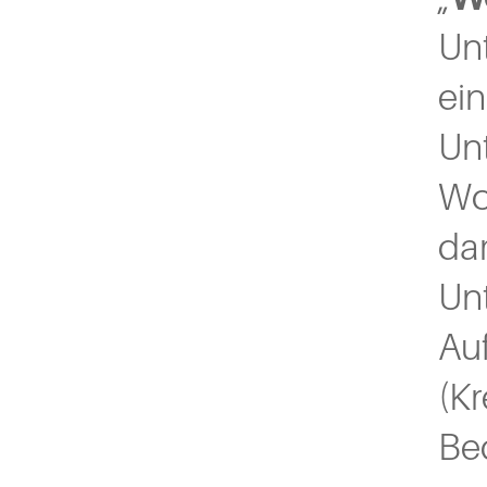
Un
ei
Un
Wo
da
Un
Au
(K
Bed