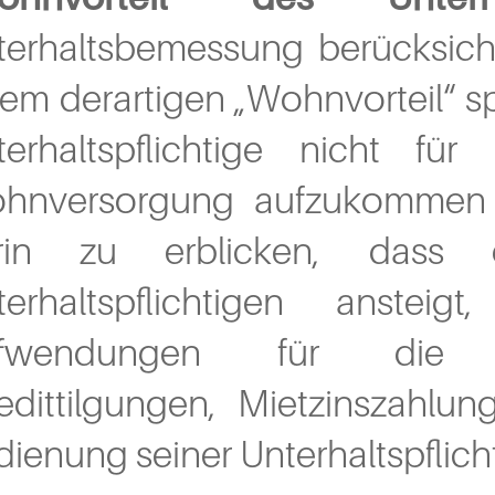
terhaltsbemessung berücksich
nem derartigen „Wohnvorteil“ 
terhaltspflichtige nicht fü
hnversorgung aufzukommen ha
rin zu erblicken, dass d
terhaltspflichtigen anst
fwendungen für die e
redittilgungen, Mietzinszahlun
ienung seiner Unterhaltspflich