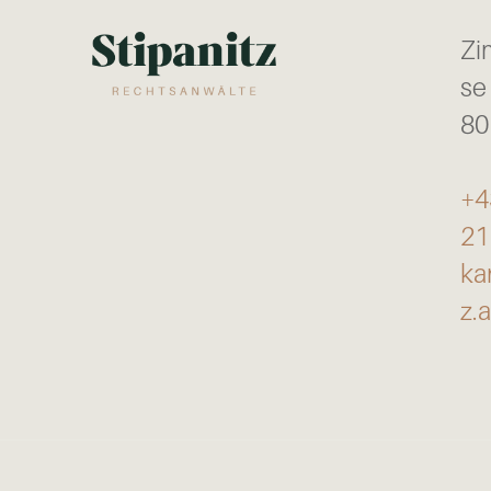
Zi
se
80
+4
21
ka
z.a