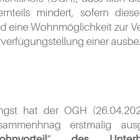
ternteils mindert, sofern die
d eine Wohnmöglichkeit zur Ver
rverfügungstellung einer ausb
ngst hat der OGH (26.04.20
sammenhnag erstmalig aus
hnvorteil
“
des Unterhal