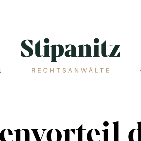
N
nvorteil 